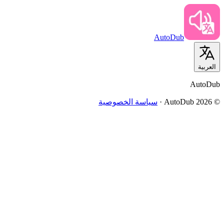
AutoDub
العربية
AutoDub
©
2026
AutoDub ·
سياسة الخصوصية