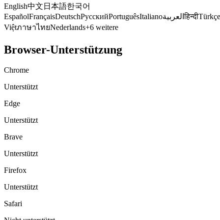
English
中文
日本語
한국어
Español
Français
Deutsch
Русский
Português
Italiano
العربية
हिन्दी
Türkç
Việt
ภาษาไทย
Nederlands
+6 weitere
Browser-Unterstützung
Chrome
Unterstützt
Edge
Unterstützt
Brave
Unterstützt
Firefox
Unterstützt
Safari