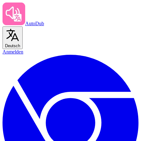
AutoDub
Deutsch
Anmelden