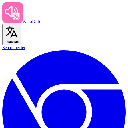
AutoDub
Français
Se connecter