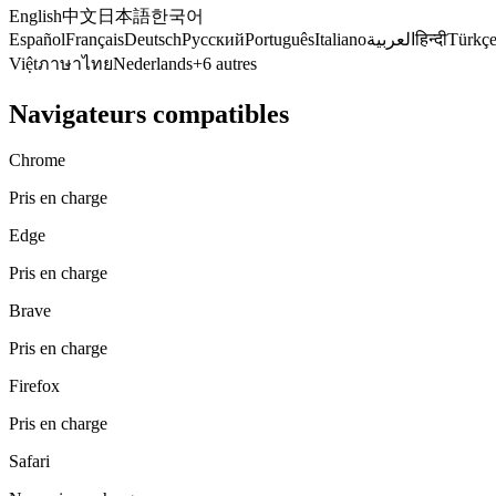
English
中文
日本語
한국어
Español
Français
Deutsch
Русский
Português
Italiano
العربية
हिन्दी
Türkç
Việt
ภาษาไทย
Nederlands
+6 autres
Navigateurs compatibles
Chrome
Pris en charge
Edge
Pris en charge
Brave
Pris en charge
Firefox
Pris en charge
Safari