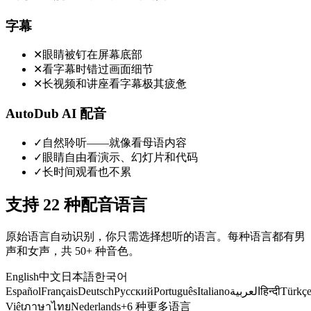
字幕
✕
眼睛被钉在屏幕底部
✕
看字幕时错过画面细节
✕
长视频和讲座看字幕极其疲惫
AutoDub AI 配音
✓
自然聆听——就像看母语内容
✓
眼睛自由看演示、幻灯片和代码
✓
长时间观看也不累
支持 22 种配音语言
原始语言自动识别，你只需选择想听的语言。每种语言都有男
声和女声，共 50+ 种音色。
English
中文
日本語
한국어
Español
Français
Deutsch
Русский
Português
Italiano
العربية
हिन्दी
Türkç
Việt
ภาษาไทย
Nederlands
+6 种更多语言