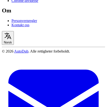
Chrome-utvidelse
Om
Personvernregler
Kontakt oss
Norsk
©
2026
AutoDub
.
Alle rettigheter forbeholdt
.