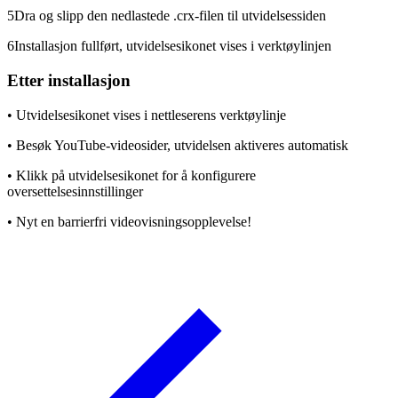
5
Dra og slipp den nedlastede .crx-filen til utvidelsessiden
6
Installasjon fullført, utvidelsesikonet vises i verktøylinjen
Etter installasjon
•
Utvidelsesikonet vises i nettleserens verktøylinje
•
Besøk YouTube-videosider, utvidelsen aktiveres automatisk
•
Klikk på utvidelsesikonet for å konfigurere
oversettelsesinnstillinger
•
Nyt en barrierfri videovisningsopplevelse!